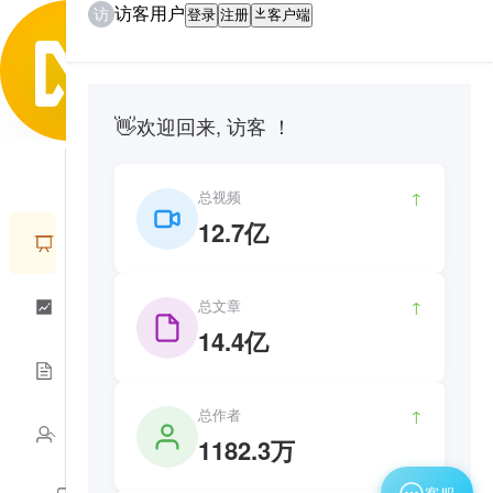
访客用户
访
登录
注册
客户端
👋
欢迎回来, 访客 ！
总视频
↑
12.7亿
总文章
↑
14.4亿
总作者
↑
1182.3万
客服